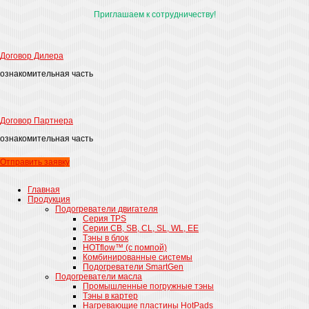
Приглашаем к сотрудничеству!
Договор Дилера
ознакомительная часть
Договор Партнера
ознакомительная часть
Отправить заявку
Главная
Продукция
Подогреватели двигателя
Серия TPS
Cерии CB, SB, CL, SL, WL, EE
Тэны в блок
HOTflow™ (c помпой)
Комбинированные системы
Подогреватели SmartGen
Подогреватели масла
Промышленные погружные тэны
Тэны в картер
Нагревающие пластины HotPads