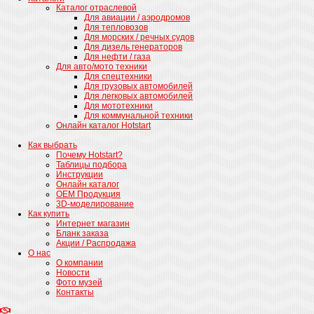
Каталог отраслевой
Для авиации / аэродромов
Для тепловозов
Для морских / речных судов
Для дизель генераторов
Для нефти / газа
Для авто/мото техники
Для спецтехники
Для грузовых автомобилей
Для легковых автомобилей
Для мототехники
Для коммунальной техники
Онлайн каталог Hotstart
Как выбрать
Почему Hotstart?
Таблицы подбора
Инструкции
Онлайн каталог
ОЕМ Продукция
3D-моделирование
Как купить
Интернет магазин
Бланк заказа
Акции / Распродажа
О нас
О компании
Новости
Фото музей
Контакты