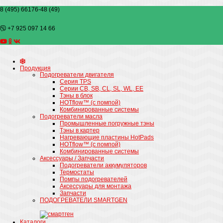
8 (495) 66176-48 (49)
+7 925 097 14 66
Продукция
Подогреватели двигателя
Серия TPS
Cерии CB, SB, CL, SL, WL, EE
Тэны в блок
HOTflow™ (c помпой)
Комбинированные системы
Подогреватели масла
Промышленные погружные тэны
Тэны в картер
Нагревающие пластины HotPads
HOTflow™ (c помпой)
Комбинированные системы
Аксессуары / Запчасти
Подогреватели аккумуляторов
Термостаты
Помпы подогревателей
Аксессуары для монтажа
Запчасти
ПОДОГРЕВАТЕЛИ SMARTGEN
Каталоги