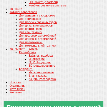
HOTflow™ (c помпой)
Комбинированные системы
Запчасти
Каталог отраслевой
Для авиации / аэродромов
Для тепловозов
Для морских / речных судов
Для дизель генераторов
Для нефти / газа
Для спецтехники
Для грузовых автомобилей
Для легковых автомобилей
Для мототехники
Для коммунальной техники
Как выбрать - купить
Как выбрать
Таблицы подбора
Инструкции
ОЕМ Продукция
3D-моделирование
Как купить
Интернет магазин
Бланк заказа
Акции / Распродажа
Новости
О компании
Фото музей
Контакты